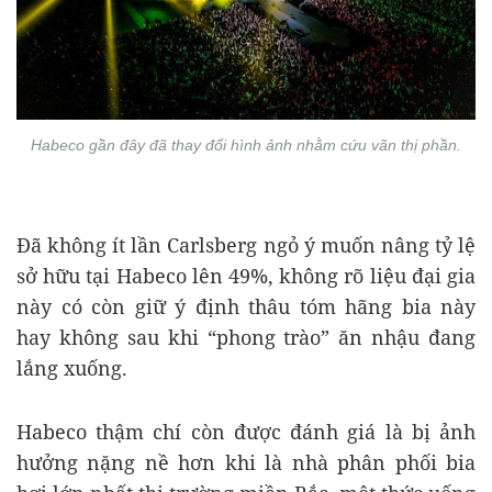
Habeco gần đây đã thay đổi hình ảnh nhằm cứu vãn thị phần.
Đã không ít lần Carlsberg ngỏ ý muốn nâng tỷ lệ
sở hữu tại Habeco lên 49%, không rõ liệu đại gia
này có còn giữ ý định thâu tóm hãng bia này
hay không sau khi “phong trào” ăn nhậu đang
lắng xuống.
Habeco thậm chí còn được đánh giá là bị ảnh
hưởng nặng nề hơn khi là nhà phân phối bia