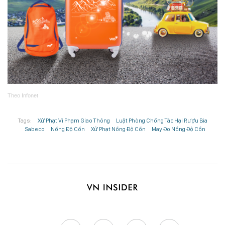
Theo
Infonet
Tags:
Xử Phạt Vi Phạm Giao Thông
Luật Phòng Chống Tác Hại Rượu Bia
Sabeco
Nồng Độ Cồn
Xử Phạt Nồng Độ Cồn
May Đo Nồng Độ Cồn