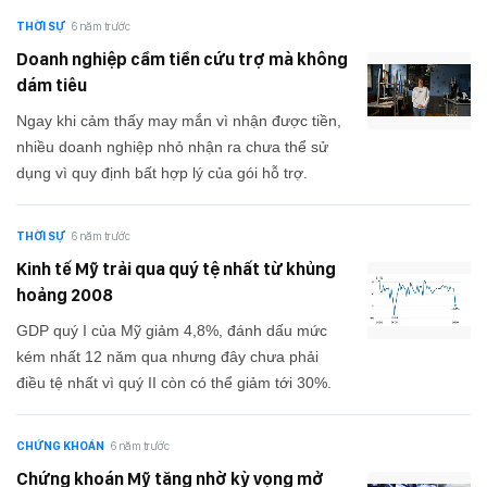
THỜI SỰ
6 năm trước
Doanh nghiệp cầm tiền cứu trợ mà không
dám tiêu
Ngay khi cảm thấy may mắn vì nhận được tiền,
nhiều doanh nghiệp nhỏ nhận ra chưa thể sử
dụng vì quy định bất hợp lý của gói hỗ trợ.
THỜI SỰ
6 năm trước
Kinh tế Mỹ trải qua quý tệ nhất từ khủng
hoảng 2008
GDP quý I của Mỹ giảm 4,8%, đánh dấu mức
kém nhất 12 năm qua nhưng đây chưa phải
điều tệ nhất vì quý II còn có thể giảm tới 30%.
CHỨNG KHOÁN
6 năm trước
Chứng khoán Mỹ tăng nhờ kỳ vọng mở